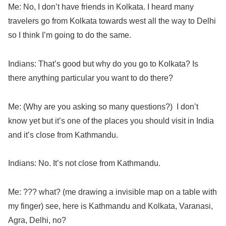
Me: No, I don’t have friends in Kolkata. I heard many
travelers go from Kolkata towards west all the way to Delhi
so I think I’m going to do the same.
Indians: That’s good but why do you go to Kolkata? Is
there anything particular you want to do there?
Me: (Why are you asking so many questions?) I don’t
know yet but it’s one of the places you should visit in India
and it’s close from Kathmandu.
Indians: No. It’s not close from Kathmandu.
Me: ??? what? (me drawing a invisible map on a table with
my finger) see, here is Kathmandu and Kolkata, Varanasi,
Agra, Delhi, no?