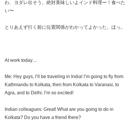
わ、ヨダレ出そう。絶対美味しいよインド料理ー！食べた
い〜
とりあえず行く前に位置関係がわかってよかった。ほっ。
At work today…
Me: Hey guys, I’ll be traveling in India! I’m going to fly from
Kathmandu to Kolkata, then from Kolkata to Varanasi, to
Agra, and to Delhi. I’m so excited!
Indian colleagues: Great! What are you going to do in
Kolkata? Do you have a friend there?