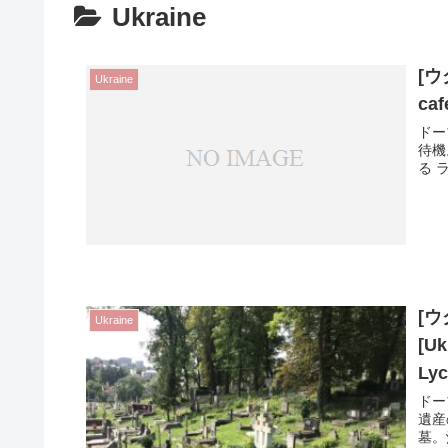
Ukraine
[ウ
Ukraine
caf
ドー
待機
る 
[
Ukraine
[Uk
Lyc
ドー
遺産
墓。