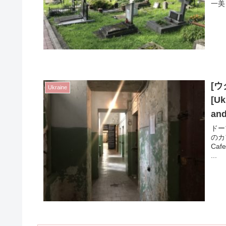
一美
[
Ukraine
[Uk
and
ドー
のカ
Ca
...