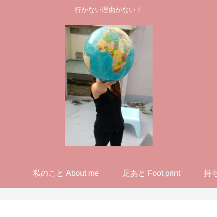
行かない理由がない！
私のこと About me
足あと Foot print
持ち物