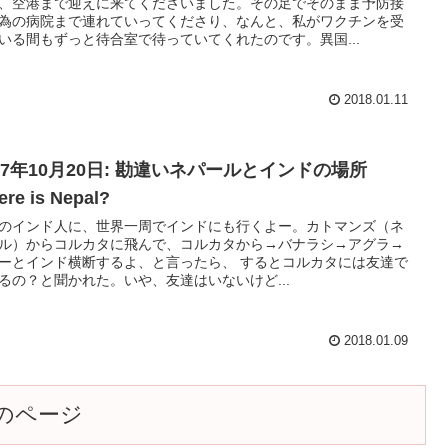
、空港まで迎えに来てくださいました。その足でそのまま予防接
為の病院まで連れていってくださり、なんと、私がワクチンを受
いる間もずっと待合室で待っていてくれたのです。異国...
2018.01.11
17年10月20日: 勘違いネパールとインドの場所
re is Nepal?
のインド人に、世界一周でインドにも行くよー。カトマンズ（ネ
ル）からコルカタに飛んで、コルカタから→バナラシ→アグラ→
ーとインド横断するよ、と言ったら、 するとコルカタには友達で
るの？と聞かれた。いや、友達はいないけど...
2018.01.09
のページ