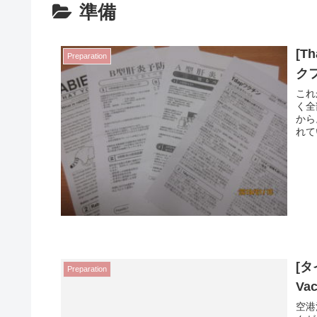
準備
[Th
Preparation
ク
これ
く全
から
れて
[タ
Preparation
Vac
空港