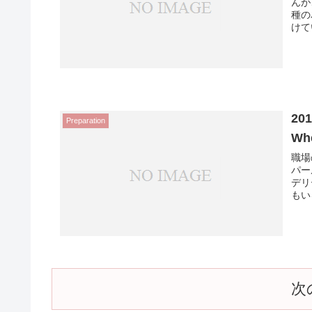
んが
種の
けて
20
Preparation
Whe
職場
パー
デリ
もい
次