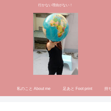
行かない理由がない！
私のこと About me
足あと Foot print
持ち物